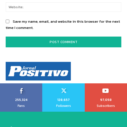
Web
Save my name, email, and website in this browser for the next
time I comment.
255,324
128,657
97,058
Fans
Followers
Subscribers