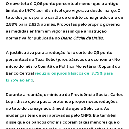
O novo teto é 0,06 ponto percentual menor que o antigo
limite, de 1,97% ao mês, nível que vigorava desde março. O
teto dos juros para o cartão de crédito consignado caiu de
2,89% para 2,83% ao mês. Propostas pelo próprio governo,
as medidas entram em vigor assim que a instrução
normativa for publicada no
Diário Oficial da União
.
A justificativa para a redução foi o corte de 0,5 ponto
percentual na Taxa Selic (juros básicos da economia). No
início do mês, o Comitê de Política Monetária (Copom) do
Banco Central
reduziu os juros básicos de 13,75% para
13,25% ao ano
.
Durante a reunião, o ministro da Previdência Social, Carlos
Lupi, disse que a pasta pretende propor novas reduções
no teto do consignado à medida que a Selic cair. As
mudanças têm de ser aprovadas pelo CNPS. Ele também
disse que os bancos oficiais cobram taxas menores que o
novo teto de 1,91% ao mês. O Banco do Brasil cobra 1,77% ao