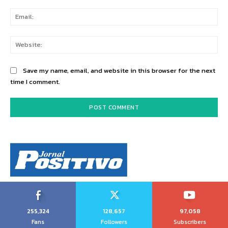
Ema
Web
Save my name, email, and website in this browser for the next
time I comment.
255,324
128,657
97,058
Fans
Followers
Subscribers