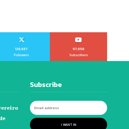
128,657
97,058
Followers
Subscribers
Subscribe
vereiro
 de
I WANT IN