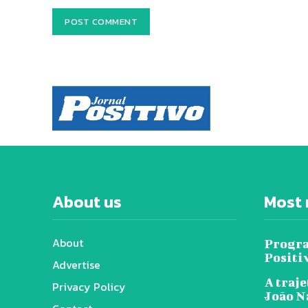
About us
Most 
About
Progra
Positi
Advertise
A traje
Privacy Policy
João N