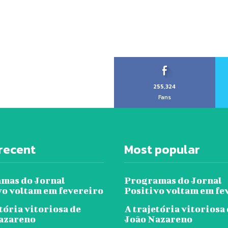
255,324
Fans
recent
Most popular
mas do Jornal
Programas do Jornal
vo voltam em fevereiro
Positivo voltam em fe
tória vitoriosa de
A trajetória vitoriosa
azareno
João Nazareno