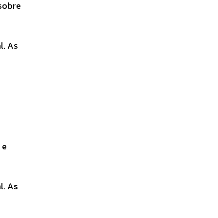
 sobre
l. As
 e
l. As