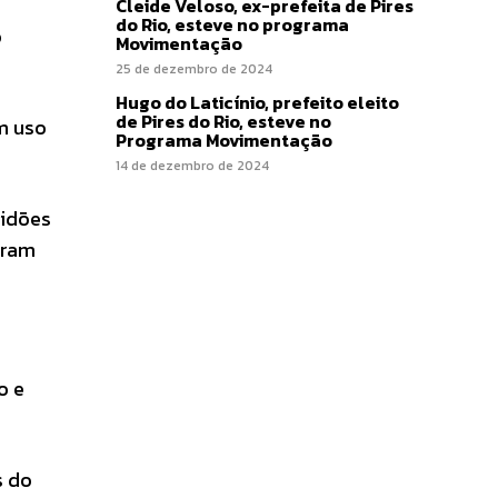
Cleide Veloso, ex-prefeita de Pires
do Rio, esteve no programa
o
Movimentação
25 de dezembro de 2024
Hugo do Laticínio, prefeito eleito
de Pires do Rio, esteve no
m uso
Programa Movimentação
14 de dezembro de 2024
tidões
eram
o e
s do