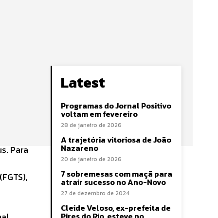
Latest
Programas do Jornal Positivo
voltam em fevereiro
28 de janeiro de 2026
A trajetória vitoriosa de João
Nazareno
s. Para
20 de janeiro de 2026
7 sobremesas com maçã para
(FGTS),
atrair sucesso no Ano-Novo
27 de dezembro de 2024
Cleide Veloso, ex-prefeita de
nal
Pires do Rio, esteve no