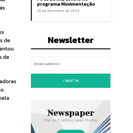
programa Movimentação
tas
25 de dezembro de 2024
os
Newsletter
es de
tentou
s de
radoras
I WANT IN
o.
pela