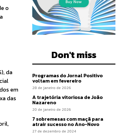
de o
 a
Don't miss
), da
Programas do Jornal Positivo
cial
voltam em fevereiro
28 de janeiro de 2026
ados em
A trajetória vitoriosa de João
ixa das
Nazareno
20 de janeiro de 2026
7 sobremesas com maçã para
ril,
atrair sucesso no Ano-Novo
27 de dezembro de 2024