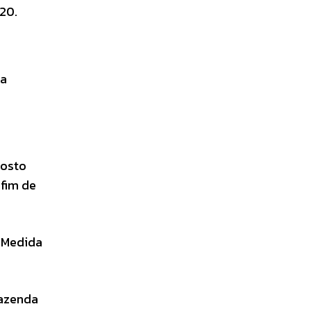
20.
da
posto
 fim de
. Medida
Fazenda