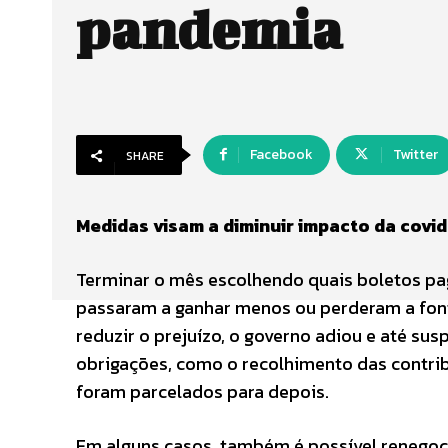
pandemia
Facebook
Twitter
SHARE
Medidas visam a diminuir impacto da covi
Terminar o mês escolhendo quais boletos paga
passaram a ganhar menos ou perderam a font
reduzir o prejuízo, o governo adiou e até su
obrigações, como o recolhimento das contrib
foram parcelados para depois.
Em alguns casos, também é possível renegoci