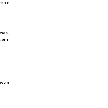
bro e
eses,
, em
os ao