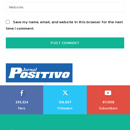
Web
Save my name, email, and website in this browser for the next
time I comment.
255,324
128,657
97,058
Fans
Followers
Subscribers