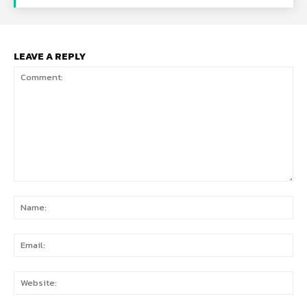
LEAVE A REPLY
Comment:
Na
Ema
Web