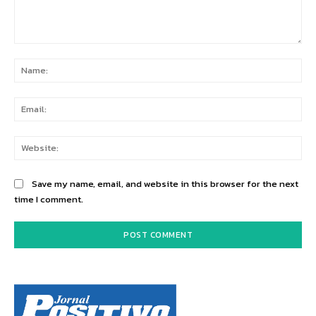
Comment:
Na
Ema
Web
Save my name, email, and website in this browser for the next
time I comment.