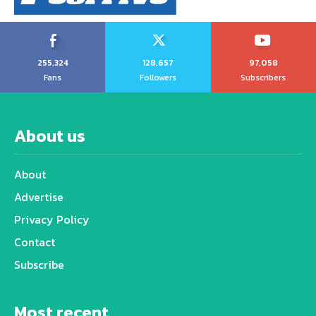
255,324
128,657
97,058
Fans
Followers
Subscribers
About us
About
Advertise
Privacy Policy
Contact
Subscribe
Most recent