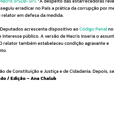
 Macris (PSDB-SP)
. “A despeito das estarrecedoras rev
nseguiu erradicar no País a prática da corrupção por m
o relator em defesa da medida.
 Deputados acrescenta dispositivo ao
Código Penal
no
 interesse público. A versão de Macris inseria o assun
. O relator também estabeleceu condição agravante e
nto.
o de Constituição e Justiça e de Cidadania. Depois, s
do / Edição – Ana Chalub