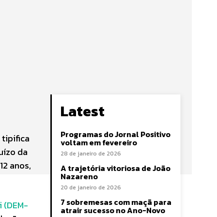
Latest
Programas do Jornal Positivo
tipifica
voltam em fevereiro
uízo da
28 de janeiro de 2026
12 anos,
A trajetória vitoriosa de João
Nazareno
20 de janeiro de 2026
7 sobremesas com maçã para
i (DEM-
atrair sucesso no Ano-Novo