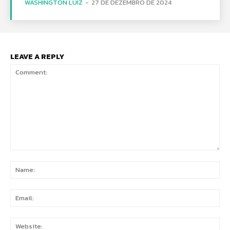
WASHINGTON LUIZ
-
27 DE DEZEMBRO DE 2024
LEAVE A REPLY
Comment:
Na
Ema
Web