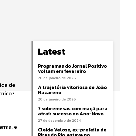
Latest
Programas do Jornal Positivo
voltam em fevereiro
28 de janeiro de 2026
aída de
A trajetória vitoriosa de João
Nazareno
cnico?
20 de janeiro de 2026
7 sobremesas com maçã para
atrair sucesso no Ano-Novo
27 de dezembro de 2024
emia, e
Cleide Veloso, ex-prefeita de
Pires do Rio, esteve no