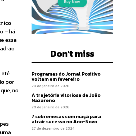
cnico
o – há
ue essa
padrão
Don't miss
 até
Programas do Jornal Positivo
voltam em fevereiro
do por
28 de janeiro de 2026
 que, no
A trajetória vitoriosa de João
Nazareno
20 de janeiro de 2026
a
7 sobremesas com maçã para
atrair sucesso no Ano-Novo
ipes
27 de dezembro de 2024
m uma