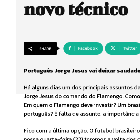
novo técnico
Facebook
Twitter
SHARE
Português Jorge Jesus vai deixar saudades
Há alguns dias um dos principais assuntos da 
Jorge Jesus do comando do Flamengo. Como o
Em quem o Flamengo deve investir? Um brasi
português? É falta de assunto, a importância
Fico com a última opção. O futebol brasilei
nessa quarta-feira (22) teremos a volta dos 