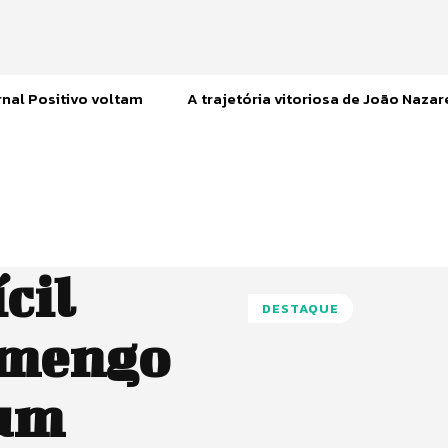
nal Positivo voltam
A trajetória vitoriosa de João Naza
ícil
DESTAQUE
amengo
 um