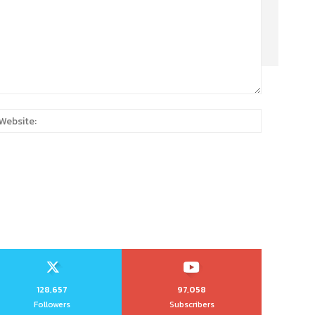
:
Website:
128,657
97,058
Followers
Subscribers