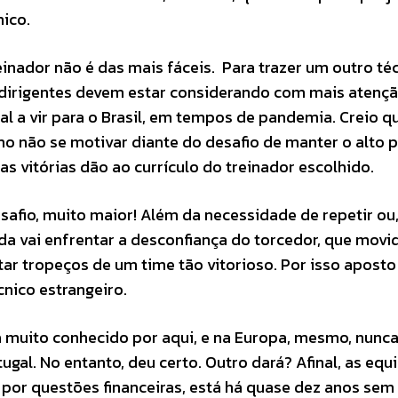
ico.
inador não é das mais fáceis. Para trazer um outro té
s dirigentes devem estar considerando com mais atençã
al a vir para o Brasil, em tempos de pandemia. Creio q
mo não se motivar diante do desafio de manter o alto 
s vitórias dão ao currículo do treinador escolhido.
esafio, muito maior! Além da necessidade de repetir ou,
da vai enfrentar a desconfiança do torcedor, que movi
ar tropeços de um time tão vitorioso. Por isso aposto
nico estrangeiro.
a muito conhecido por aqui, e na Europa, mesmo, nunc
gal. No entanto, deu certo. Outro dará? Afinal, as equ
 por questões financeiras, está há quase dez anos se