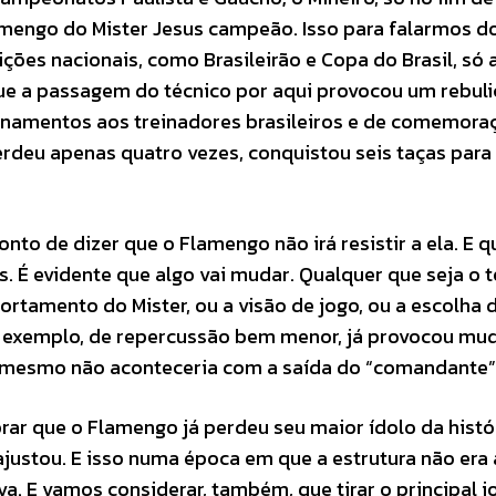
amengo do Mister Jesus campeão. Isso para falarmos d
ões nacionais, como Brasileirão e Copa do Brasil, só a
que a passagem do técnico por aqui provocou um rebul
ionamentos aos treinadores brasileiros e de comemora
erdeu apenas quatro vezes, conquistou seis taças para
onto de dizer que o Flamengo não irá resistir a ela. E q
 É evidente que algo vai mudar. Qualquer que seja o t
rtamento do Mister, ou a visão de jogo, ou a escolha 
por exemplo, de repercussão bem menor, já provocou mu
 mesmo não aconteceria com a saída do “comandante”
ar que o Flamengo já perdeu seu maior ídolo da histór
ajustou. E isso numa época em que a estrutura não era a
a. E vamos considerar, também, que tirar o principal 