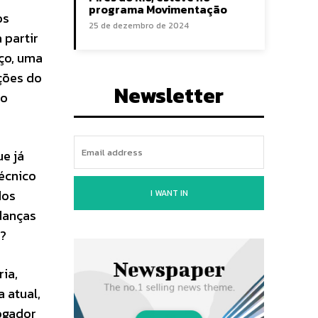
programa Movimentação
os
25 de dezembro de 2024
 partir
iço, uma
ções do
Newsletter
 o
ue já
écnico
dos
I WANT IN
danças
?
ia,
 atual,
jogador