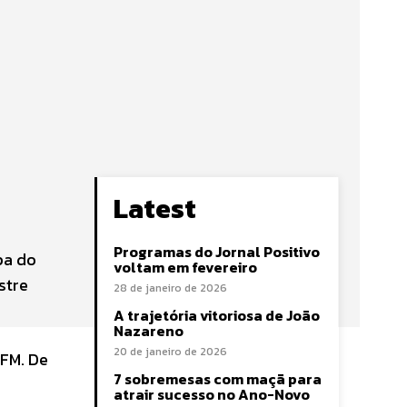
Latest
Programas do Jornal Positivo
pa do
voltam em fevereiro
stre
28 de janeiro de 2026
A trajetória vitoriosa de João
Nazareno
20 de janeiro de 2026
 FM. De
7 sobremesas com maçã para
atrair sucesso no Ano-Novo