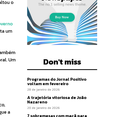
altou o
verno
nta um
r também
Don't miss
ral. Um
o
Programas do Jornal Positivo
voltam em fevereiro
28 de janeiro de 2026
A trajetória vitoriosa de João
Nazareno
co,
20 de janeiro de 2026
que a
7 sobremesas com maçã para