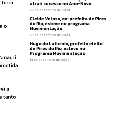
 terra
atrair sucesso no Ano-Novo
27 de dezembro de 2024
Cleide Veloso, ex-prefeita de Pires
do Rio, esteve no programa
a o
Movimentação
25 de dezembro de 2024
Hugo do Laticínio, prefeito eleito
de Pires do Rio, esteve no
Programa Movimentação
 Amauri
14 de dezembro de 2024
cometida
ei a
e tanto