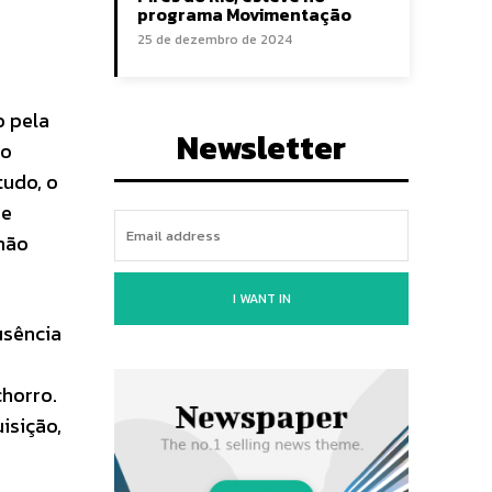
programa Movimentação
25 de dezembro de 2024
o pela
Newsletter
no
tudo, o
 e
 não
I WANT IN
usência
chorro.
isição,