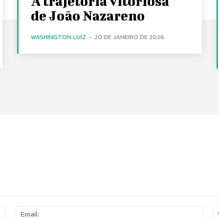
A trajetória vitoriosa
de João Nazareno
WASHINGTON LUIZ
-
20 DE JANEIRO DE 2026
Name:
Email