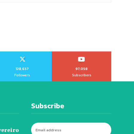
128,657
97,058
Followers
Subscribers
Subscribe
vereiro