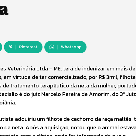
a
Pinterest
WhatsApp
s Veterinária Ltda – ME. terá de indenizar em mais de
 em virtude de ter comercializado, por R$ 3mil, filhote
s de tratamento terapêutico da neta da mulher, portad
ecisão é do juiz Marcelo Pereira de Amorim, do 3º Jui
oiânia.
tista adquiriu um filhote de cachorro da raça maltês,
o da neta. Após a aquisição, notou que o animal estava
 contato com a clínica, onde foi informada de que o