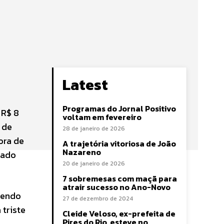
Latest
Programas do Jornal Positivo
 R$ 8
voltam em fevereiro
 de
28 de janeiro de 2026
ora de
A trajetória vitoriosa de João
Nazareno
zado
20 de janeiro de 2026
7 sobremesas com maçã para
atrair sucesso no Ano-Novo
 tendo
27 de dezembro de 2024
 triste
Cleide Veloso, ex-prefeita de
Pires do Rio, esteve no