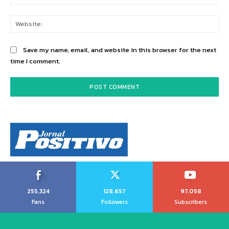
Web
Save my name, email, and website in this browser for the next
time I comment.
255,324
128,657
97,058
Fans
Followers
Subscribers