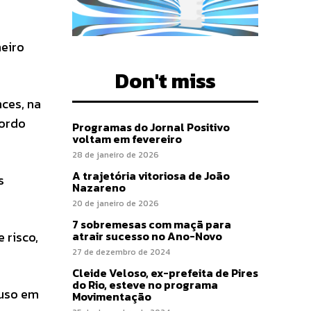
meiro
Don't miss
ces, na
cordo
Programas do Jornal Positivo
voltam em fevereiro
28 de janeiro de 2026
A trajetória vitoriosa de João
s
Nazareno
20 de janeiro de 2026
7 sobremesas com maçã para
atrair sucesso no Ano-Novo
 risco,
27 de dezembro de 2024
Cleide Veloso, ex-prefeita de Pires
do Rio, esteve no programa
 uso em
Movimentação