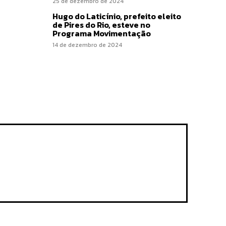
25 de dezembro de 2024
Hugo do Laticínio, prefeito eleito
de Pires do Rio, esteve no
Programa Movimentação
14 de dezembro de 2024