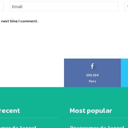
Name:
Email
e next time I comment.
255,324
Fans
recent
Most popular
mas do Jornal
Programas do Jornal