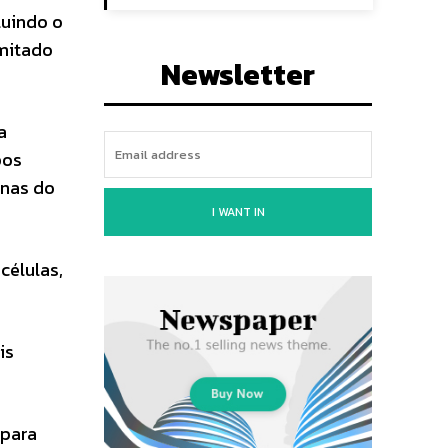
luindo o
imitado
Newsletter
a
pos
ínas do
I WANT IN
células,
is
 para