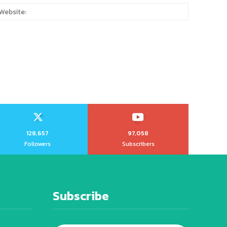
:
Website:
128,657
97,058
Followers
Subscribers
Subscribe