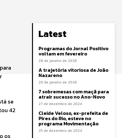
Latest
Programas do Jornal Positivo
voltam em fevereiro
28 de janeiro de 2026
 para
A trajetória vitoriosa de João
Nazareno
r
20 de janeiro de 2026
7 sobremesas com maçã para
atrair sucesso no Ano-Novo
stá se
27 de dezembro de 2024
tou 42
Cleide Veloso, ex-prefeita de
Pires do Rio, esteve no
programa Movimentação
25 de dezembro de 2024
o os