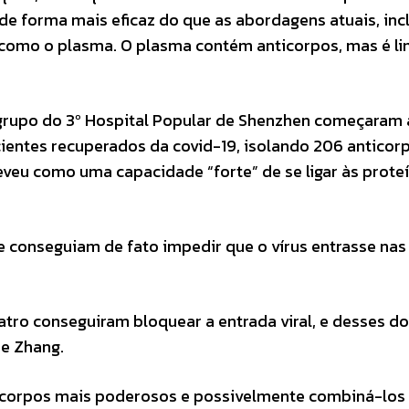
de forma mais eficaz do que as abordagens atuais, inc
 como o plasma. O plasma contém anticorpos, mas é l
m grupo do 3º Hospital Popular de Shenzhen começaram 
cientes recuperados da covid-19, isolando 206 anticor
veu como uma capacidade “forte” de se ligar às prote
e conseguiam de fato impedir que o vírus entrasse nas 
atro conseguiram bloquear a entrada viral, e desses do
se Zhang.
nticorpos mais poderosos e possivelmente combiná-los