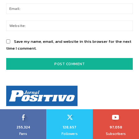
Ema
Web
Save my name, email, and website in this browser for the next
time I comment.
255,324
128,657
97,058
Fans
Followers
Subscribers