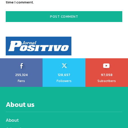
time I comment.
255,324
128,657
97,058
Fans
Followers
Subscribers
About us
About