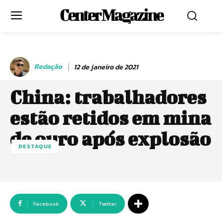
Center Magazine
Redação
12 de janeiro de 2021
China: trabalhadores
estão retidos em mina
de ouro após explosão
DESTAQUE
Facebook
Twitter