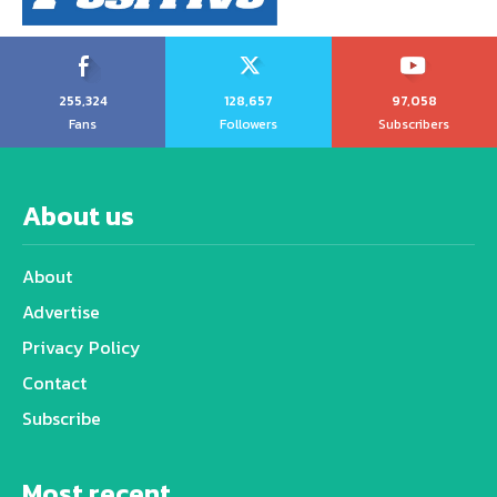
255,324
128,657
97,058
Fans
Followers
Subscribers
About us
About
Advertise
Privacy Policy
Contact
Subscribe
Most recent