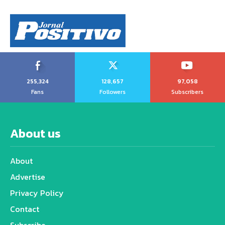
255,324
128,657
97,058
Fans
Followers
Subscribers
About us
About
Advertise
Privacy Policy
Contact
Subscribe