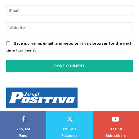
Ema
Web
Save my name, email, and website in this browser for the next
time I comment.
255,324
128,657
97,058
Fans
Followers
Subscribers