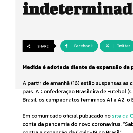
indeterminad
Facebook
Twitter
SHARE
Medida é adotada diante da expansão da 
A partir de amanhã (16) estão suspensas as
país. A Confederação Brasileira de Futebol 
Brasil, os campeonatos femininos A1 e A2, o
Em comunicado oficial publicado no
site da C
conta da pandemia do novo coronavírus. “Sa
contra a expansão da Covid-19 no Brasil”.