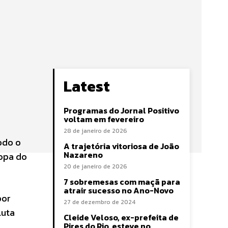
Latest
Programas do Jornal Positivo
voltam em fevereiro
28 de janeiro de 2026
odo o
A trajetória vitoriosa de João
Nazareno
Copa do
20 de janeiro de 2026
7 sobremesas com maçã para
atrair sucesso no Ano-Novo
por
27 de dezembro de 2024
luta
Cleide Veloso, ex-prefeita de
Pires do Rio, esteve no