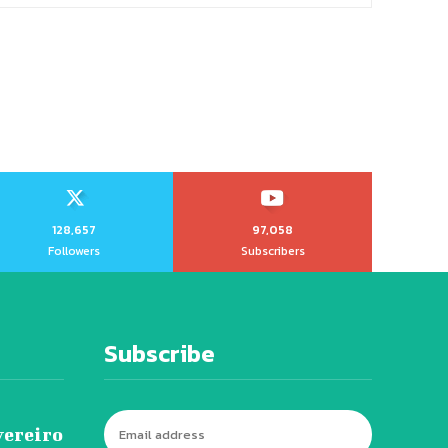
128,657
97,058
Followers
Subscribers
Subscribe
vereiro