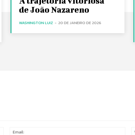
A trajetória vitoriosa
de João Nazareno
WASHINGTON LUIZ
-
20 DE JANEIRO DE 2026
Name:
Email