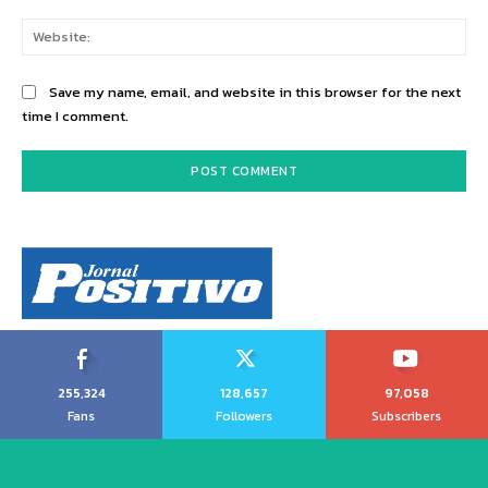
Web
Save my name, email, and website in this browser for the next
time I comment.
255,324
128,657
97,058
Fans
Followers
Subscribers