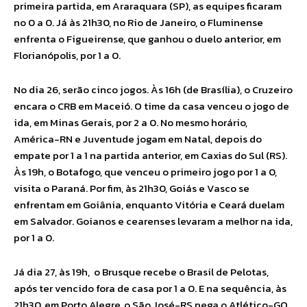
primeira partida, em Araraquara (SP), as equipes ficaram
no 0 a 0. Já às 21h30, no Rio de Janeiro, o Fluminense
enfrenta o Figueirense, que ganhou o duelo anterior, em
Florianópolis, por 1 a 0.
No dia 26, serão cinco jogos. Às 16h (de Brasília), o Cruzeiro
encara o CRB em Maceió. O time da casa venceu o jogo de
ida, em Minas Gerais, por 2 a 0. No mesmo horário,
América-RN e Juventude jogam em Natal, depois do
empate por 1 a 1 na partida anterior, em Caxias do Sul (RS).
Às 19h, o Botafogo, que venceu o primeiro jogo por 1 a 0,
visita o Paraná. Por fim, às 21h30, Goiás e Vasco se
enfrentam em Goiânia, enquanto Vitória e Ceará duelam
em Salvador. Goianos e cearenses levaram a melhor na ida,
por 1 a 0.
Já dia 27, às 19h, o Brusque recebe o Brasil de Pelotas,
após ter vencido fora de casa por 1 a 0. E na sequência, às
21h30, em Porto Alegre, o São José-RS pega o Atlético-GO,