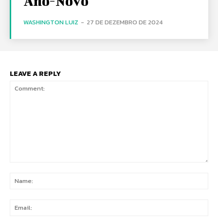
Ano-Novo
WASHINGTON LUIZ
-
27 DE DEZEMBRO DE 2024
LEAVE A REPLY
Comment:
Na
Ema