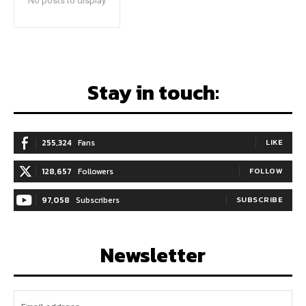
No posts to display
Stay in touch:
255,324
Fans
LIKE
128,657
Followers
FOLLOW
97,058
Subscribers
SUBSCRIBE
Newsletter