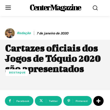
Center Magazine
Redação
7 de janeiro de 2020
Cartazes oficiais dos
Jogos de Tóquio 2020
são apresentados
DESTAQUE
Facebook
Twitter
Pinterest