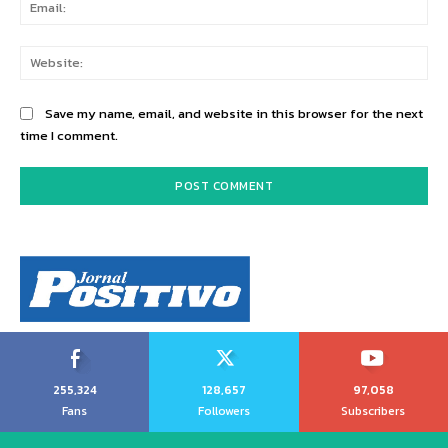
Ema
Web
Save my name, email, and website in this browser for the next
time I comment.
255,324
128,657
97,058
Fans
Followers
Subscribers