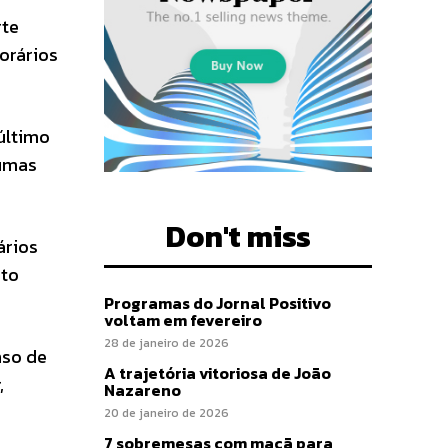
rte
orários
último
gumas
Don't miss
ários
ito
Programas do Jornal Positivo
voltam em fevereiro
28 de janeiro de 2026
nso de
A trajetória vitoriosa de João
,
Nazareno
20 de janeiro de 2026
7 sobremesas com maçã para