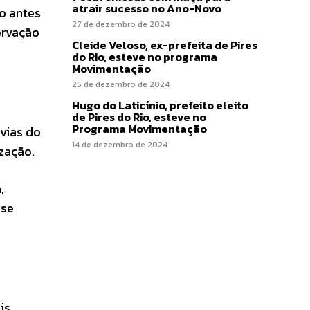
atrair sucesso no Ano-Novo
o antes
27 de dezembro de 2024
ervação
Cleide Veloso, ex-prefeita de Pires
do Rio, esteve no programa
Movimentação
25 de dezembro de 2024
Hugo do Laticínio, prefeito eleito
de Pires do Rio, esteve no
Programa Movimentação
vias do
14 de dezembro de 2024
zação.
,
 se
is