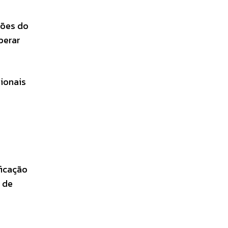
ções do
perar
ionais
ficação
 de