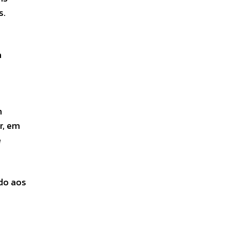
s.
a
m
r, em
e
ndo aos