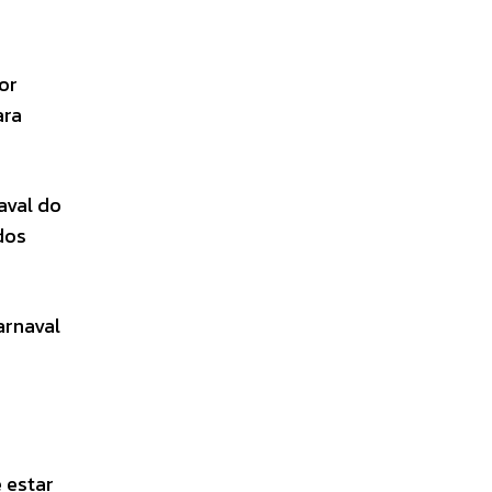
or
ara
aval do
dos
arnaval
 estar