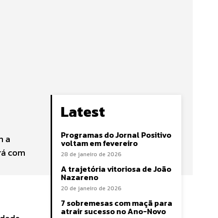
Latest
Programas do Jornal Positivo
m a
voltam em fevereiro
rá com
28 de janeiro de 2026
A trajetória vitoriosa de João
Nazareno
20 de janeiro de 2026
7 sobremesas com maçã para
atrair sucesso no Ano-Novo