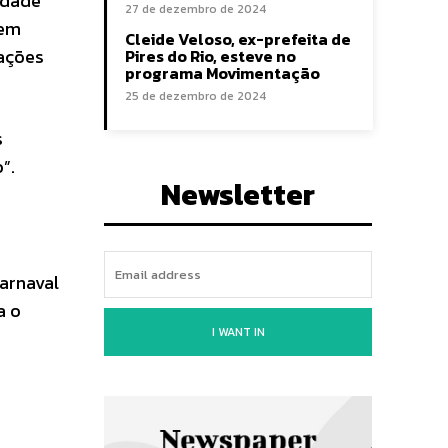
idade
27 de dezembro de 2024
 em
Cleide Veloso, ex-prefeita de
rações
Pires do Rio, esteve no
programa Movimentação
25 de dezembro de 2024
s
”.
Newsletter
arnaval
a o
I WANT IN