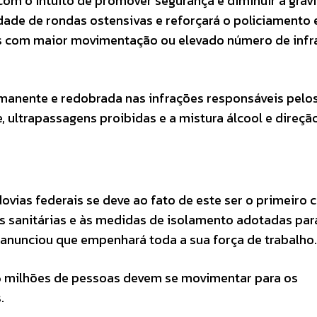
com o intuito de promover segurança e diminuir a grav
idade de rondas ostensivas e reforçará o policiamento
hos com maior movimentação ou elevado número de inf
rmanente e redobrada nas infrações responsáveis pelo
, ultrapassagens proibidas e a mistura álcool e direção
ias federais se deve ao fato de este ser o primeiro c
es sanitárias e às medidas de isolamento adotadas par
anunciou que empenhará toda a sua força de trabalho.
46 milhões de pessoas devem se movimentar para os
.