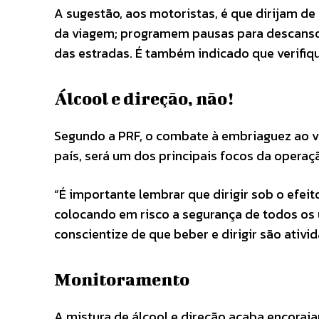
A sugestão, aos motoristas, é que dirijam de
da viagem; programem pausas para descanso
das estradas. É também indicado que verifiq
Álcool e direção, não!
Segundo a PRF, o combate à embriaguez ao v
país, será um dos principais focos da operaç
“É importante lembrar que dirigir sob o efei
colocando em risco a segurança de todos os 
conscientize de que beber e dirigir são ativi
Monitoramento
A mistura de álcool e direção acaba encoraj