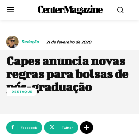
Center Magazine
Redação
21 de fevereiro de 2020
Capes anuncia novas
regras para bolsas de
pós-graduação
DESTAQUE
Facebook
Twitter