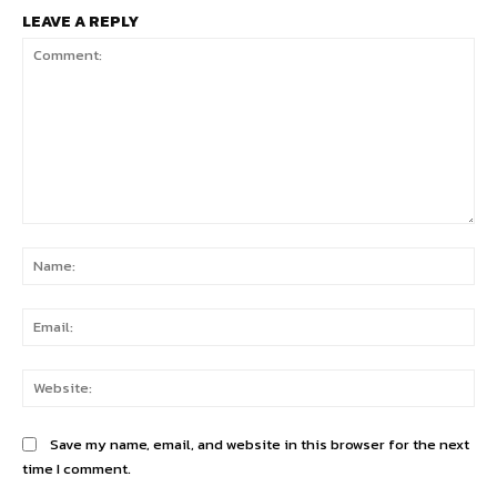
LEAVE A REPLY
Comment:
Na
Ema
Web
Save my name, email, and website in this browser for the next
time I comment.