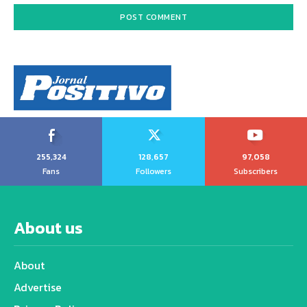
255,324
128,657
97,058
Fans
Followers
Subscribers
About us
About
Advertise