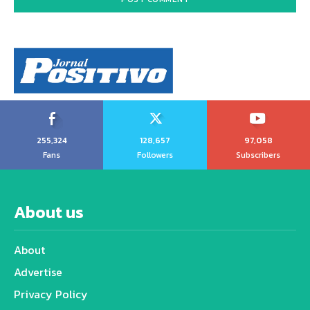
255,324
128,657
97,058
Fans
Followers
Subscribers
About us
About
Advertise
Privacy Policy