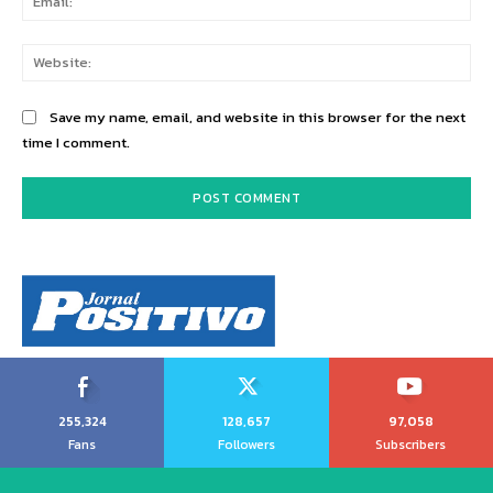
Web
Save my name, email, and website in this browser for the next
time I comment.
255,324
128,657
97,058
Fans
Followers
Subscribers