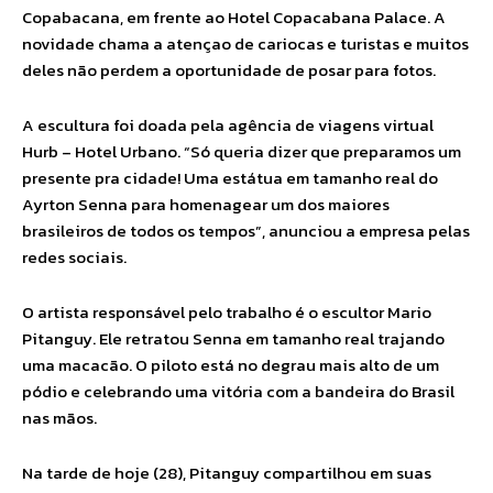
S
Copabacana, em frente ao Hotel Copacabana Palace. A
e
novidade chama a atençao de cariocas e turistas e muitos
n
n
deles não perdem a oportunidade de posar para fotos.
a
e
m
A escultura foi doada pela agência de viagens virtual
t
Hurb – Hotel Urbano. “Só queria dizer que preparamos um
a
presente pra cidade! Uma estátua em tamanho real do
m
a
Ayrton Senna para homenagear um dos maiores
n
brasileiros de todos os tempos”, anunciou a empresa pelas
h
o
redes sociais.
r
e
a
O artista responsável pelo trabalho é o escultor Mario
l
Pitanguy. Ele retratou Senna em tamanho real trajando
é
uma macacão. O piloto está no degrau mais alto de um
i
n
pódio e celebrando uma vitória com a bandeira do Brasil
s
nas mãos.
t
a
l
Na tarde de hoje (28), Pitanguy compartilhou em suas
a