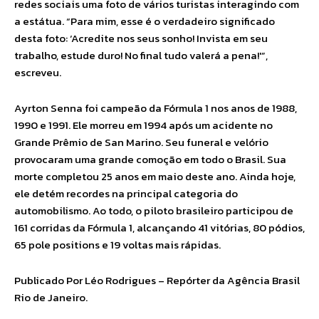
d
redes sociais uma foto de vários turistas interagindo com
a
a estátua. “Para mim, esse é o verdadeiro significado
n
desta foto: ‘Acredite nos seus sonho! Invista em seu
o
c
trabalho, estude duro! No final tudo valerá a pena!'”,
a
escreveu.
l
ç
a
Ayrton Senna foi campeão da Fórmula 1 nos anos de 1988,
d
ã
1990 e 1991. Ele morreu em 1994 após um acidente no
o
Grande Prêmio de San Marino. Seu funeral e velório
d
provocaram uma grande comoção em todo o Brasil. Sua
e
C
morte completou 25 anos em maio deste ano. Ainda hoje,
o
ele detém recordes na principal categoria do
p
a
automobilismo. Ao todo, o piloto brasileiro participou de
c
161 corridas da Fórmula 1, alcançando 41 vitórias, 80 pódios,
a
65 pole positions e 19 voltas mais rápidas.
b
a
n
Publicado Por Léo Rodrigues – Repórter da Agência Brasil
a
Rio de Janeiro.