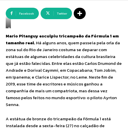
Facebook
Twitter
E
s
Mario Pitanguy esculpiu tricampeão da Fórmula 1 em
t
tamanho real.
Há alguns anos, quem passeia pela orla da
á
t
zona sul do Rio de Janeiro costuma se deparar com
u
estátuas de algumas celebridades da cultura brasileira
a
d
que já estão falecidas. Entre elas estão Carlos Drumond de
o
Andrade e Dorival Caymmi, em Copacabana; Tom Jobim,
p
em Ipanema; e Clarice Lispector; no Leme. Neste fim de
i
l
2019, esse time de escritores e músicos ganhou a
o
companhia de mais um compatriota, mas dessa vez
t
o
famoso pelos feitos no mundo esportivo: o piloto Ayrton
A
Senna.
y
r
t
A estátua de bronze do tricampeão da Fórmula 1 está
o
instalada desde a sexta-feira (27) no calçadão de
n