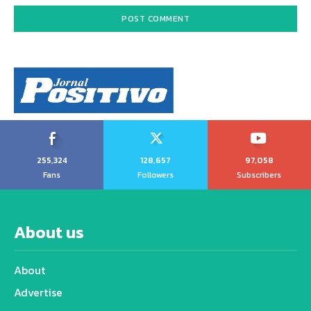
255,324
128,657
97,058
Fans
Followers
Subscribers
About us
About
Advertise