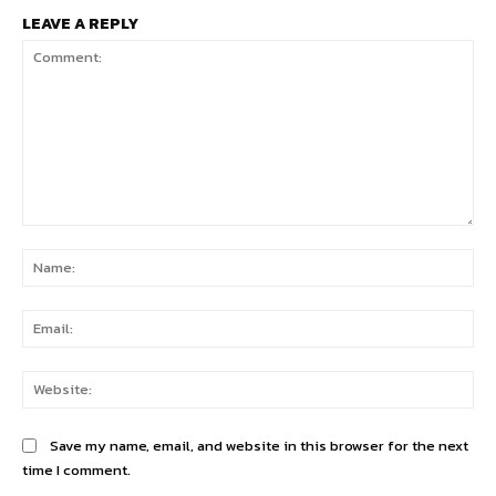
LEAVE A REPLY
Comment:
Na
Ema
Web
Save my name, email, and website in this browser for the next
time I comment.