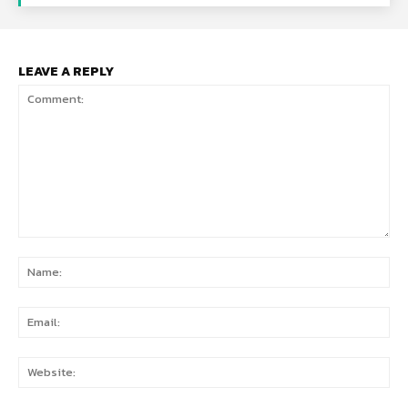
LEAVE A REPLY
Comment:
Na
Ema
Web