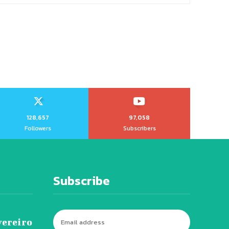
128,657
97,058
Followers
Subscribers
Subscribe
vereiro