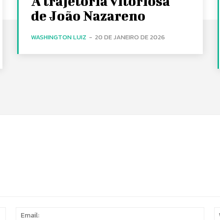
A trajetória vitoriosa
de João Nazareno
WASHINGTON LUIZ
-
20 DE JANEIRO DE 2026
Name:
Email