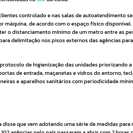
clientes controlado e nas salas de autoatendimento se
or máquina, de acordo com o espaço físico disponível.
ter o distanciamento mínimo de um metro entre as pe
para delimitação nos pisos externos das agências para
rotocolo de higienização das unidades priorizando a
portas de entrada, maçanetas e vidros do entorno, tec
orneiras e aparelhos sanitários com periodicidade mín
xa disse que vem adotando uma série de medidas para 
 1.102 agências pelo país passaram a abrir com 2 horas 