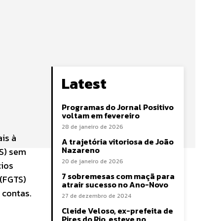
Latest
Programas do Jornal Positivo
voltam em fevereiro
28 de janeiro de 2026
is à
A trajetória vitoriosa de João
Nazareno
SS) sem
20 de janeiro de 2026
cios
7 sobremesas com maçã para
 (FGTS)
atrair sucesso no Ano-Novo
 contas.
27 de dezembro de 2024
Cleide Veloso, ex-prefeita de
Pires do Rio, esteve no