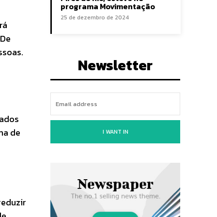
programa Movimentação
25 de dezembro de 2024
rá
 De
ssoas.
Newsletter
lados
ima de
I WANT IN
reduzir
de