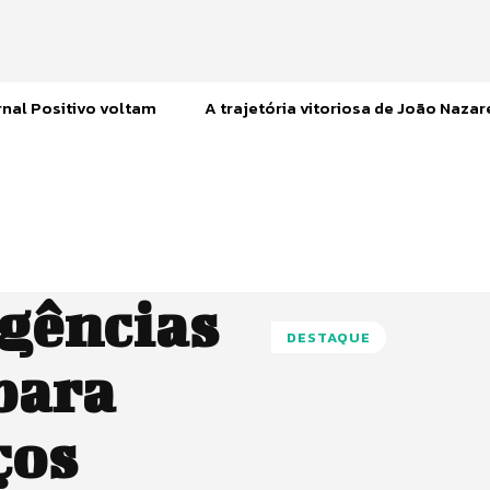
nal Positivo voltam
A trajetória vitoriosa de João Naza
agências
DESTAQUE
para
ços