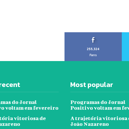
255,324
Fans
recent
Most popular
mas do Jornal
Programas do Jornal
vo voltam em fevereiro
Positivo voltam em fe
tória vitoriosa de
A trajetória vitoriosa
azareno
João Nazareno