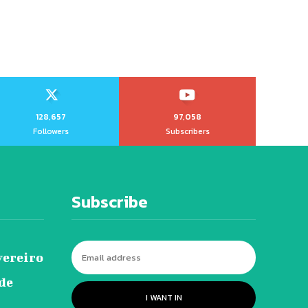
128,657
97,058
Followers
Subscribers
Subscribe
vereiro
 de
I WANT IN