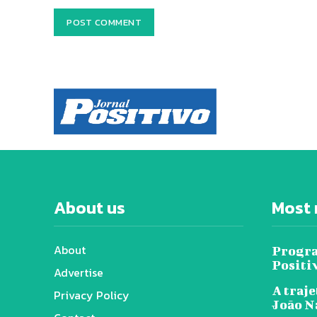
About us
Most 
About
Progra
Positi
Advertise
A traje
Privacy Policy
João N