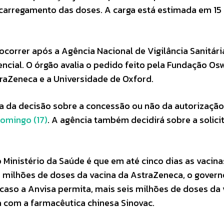
carregamento das doses. A carga está estimada em 15
ocorrer após a Agência Nacional de Vigilância Sanitári
ncial. O órgão avalia o pedido feito pela Fundação Os
traZeneca e a Universidade de Oxford.
a da decisão sobre a concessão ou não da autorizaçã
domingo (17)
. A agência também decidirá sobre a solici
o Ministério da Saúde é que em até cinco dias as vacin
s milhões de doses da vacina da AstraZeneca, o govern
aso a Anvisa permita, mais seis milhões de doses da 
a com a farmacêutica chinesa Sinovac.