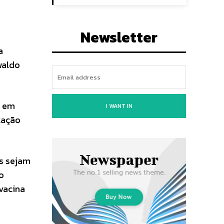
Newsletter
a
waldo
o em
I WANT IN
tação
as sejam
o
vacina