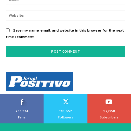
Web
Save my name, email, and website in this browser for the next
time I comment.
255,324
128,657
97,058
Fans
Followers
Subscribers