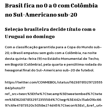
Brasil fica no 0 a 0 com Colômbia
no Sul-Americano sub-20
Seleção brasileira decide título com o
Uruguai no domingo
Com a classificação garantida para a Copa do Mundo sub-
20, o Brasil empatou sem gols com a Colômbia, na noite
desta quinta-feira (9) no Estádio Monumental de Techo,
em Bogotá (Colômbia), pela quarta e penúltima rodada do
hexagonal final do Sul-Americano sub-20 de futebol.
https://twitter.com/CONMEBOL/status/16238781329723555
84/photo/1?
ref_src=twsrc%5Etfw%7Ctwcamp%5Etweetembed%7Ctwte
rm%5E1623878132972355584%7Ctwgr%5E442c15ab016c66
97c6fe47873520c5058e274d45%7Ctwcon%5Es1_&ref_url=