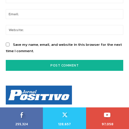
Ema
Web
Save my name, email, and website in this browser for the next
time I comment.
255,324
128,657
97,058