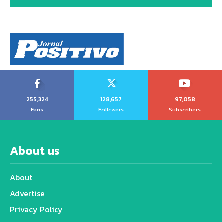
255,324
128,657
97,058
Fans
Followers
Subscribers
About us
About
Advertise
Privacy Policy