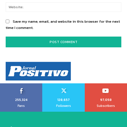
Web
Save my name, email, and website in this browser for the next
time I comment.
255,324
128,657
97,058
Fans
Followers
Subscribers