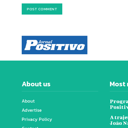
About us
Most 
About
Progra
Positi
Advertise
A traje
Privacy Policy
João N