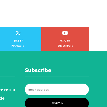
128,657
97,058
Followers
Subscribers
Subscribe
vereiro
 de
I WANT IN