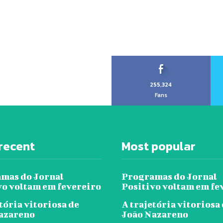
255,324
Fans
recent
Most popular
mas do Jornal
Programas do Jornal
vo voltam em fevereiro
Positivo voltam em fe
tória vitoriosa de
A trajetória vitoriosa
azareno
João Nazareno