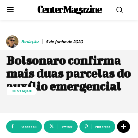
Center Magazine
Redação
5 de junho de 2020
Bolsonaro confirma
mais duas parcelas do
auxílio emergencial
DESTAQUE
Facebook
Twitter
Pinterest