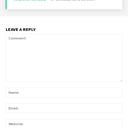
LEAVE A REPLY
Comment:
Na
Ema
Web