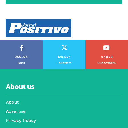
255,324
128,657
97,058
Fans
Followers
Subscribers
About us
About
Advertise
Privacy Policy