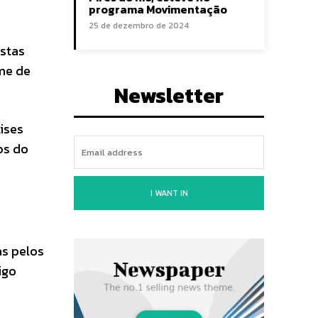
programa Movimentação
25 de dezembro de 2024
stas
ume de
Newsletter
ises
os do
I WANT IN
as pelos
igo