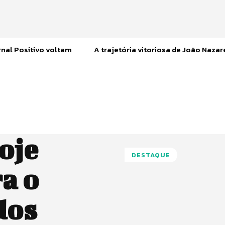
nal Positivo voltam
A trajetória vitoriosa de João Naza
oje
DESTAQUE
a o
dos