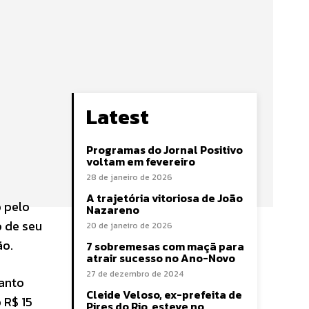
Latest
Programas do Jornal Positivo
voltam em fevereiro
28 de janeiro de 2026
A trajetória vitoriosa de João
o pelo
Nazareno
o de seu
20 de janeiro de 2026
ão.
7 sobremesas com maçã para
atrair sucesso no Ano-Novo
27 de dezembro de 2024
tanto
Cleide Veloso, ex-prefeita de
 R$ 15
Pires do Rio, esteve no