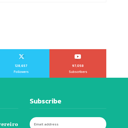
128,657
97,058
Followers
Subscribers
Subscribe
vereiro