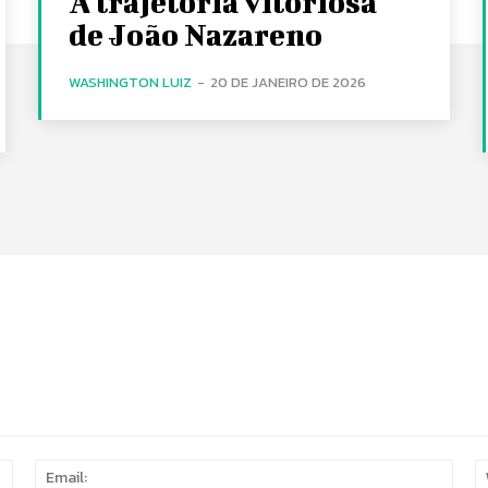
A trajetória vitoriosa
de João Nazareno
WASHINGTON LUIZ
-
20 DE JANEIRO DE 2026
Name:
Email