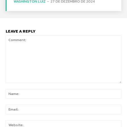
WASHINGTON LUIZ
-
27 DE DEZEMBRO DE 2024
LEAVE A REPLY
Comment:
Na
Ema
Web