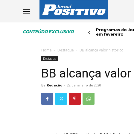
Programas do Jor
CONTEÚDO EXCLUSIVO
em fevereiro
Home
Destaque
BB alcança valor histórico
Destaque
BB alcança valor 
By
Redação
-
22 de janeiro de 2020