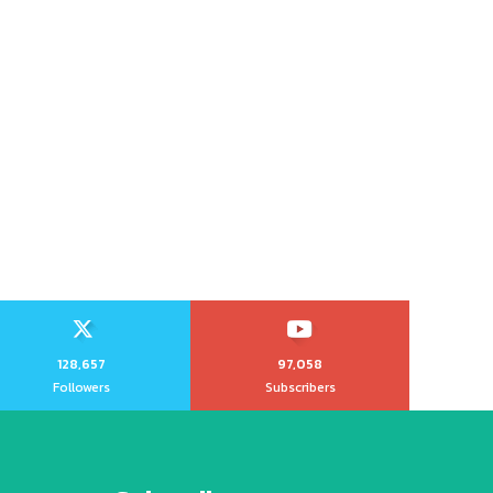
128,657
97,058
Followers
Subscribers