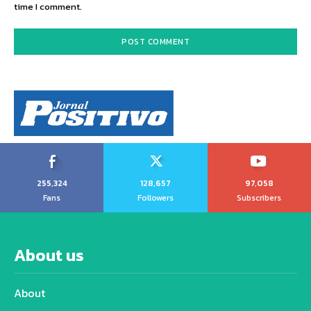
time I comment.
255,324
128,657
97,058
Fans
Followers
Subscribers
About us
About