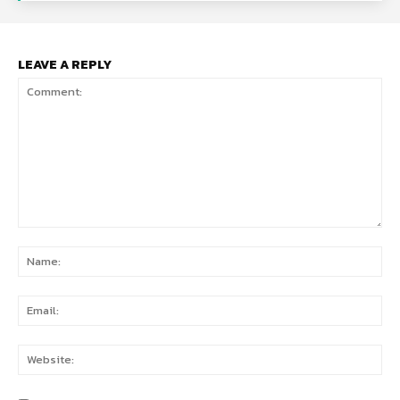
LEAVE A REPLY
Comment:
Na
Ema
Web