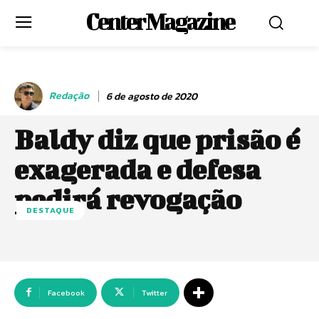
Center Magazine
Redação
6 de agosto de 2020
Baldy diz que prisão é
exagerada e defesa
pedirá revogação
DESTAQUE
Facebook
Twitter