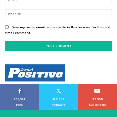
Web
Save my name, email, and website in this browser for the next
time I comment.
255,324
128,657
97,058
Fans
Followers
Subscribers