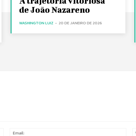
A trajetória vitoriosa
de João Nazareno
WASHINGTON LUIZ
-
20 DE JANEIRO DE 2026
Name:
Email