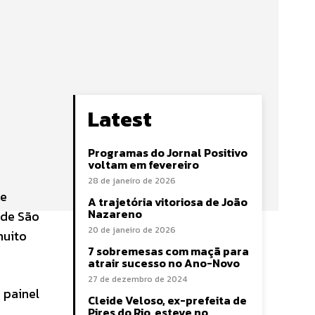
Latest
Programas do Jornal Positivo
voltam em fevereiro
28 de janeiro de 2026
de
A trajetória vitoriosa de João
Nazareno
 de São
20 de janeiro de 2026
muito
7 sobremesas com maçã para
atrair sucesso no Ano-Novo
27 de dezembro de 2024
 painel
Cleide Veloso, ex-prefeita de
Pires do Rio, esteve no