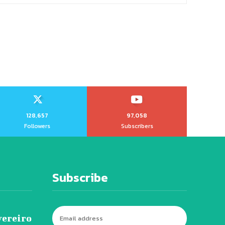
128,657
97,058
Followers
Subscribers
Subscribe
vereiro