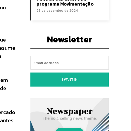
programa Movimentação
tou
25 de dezembro de 2024
Newsletter
que
 resume
n
a em
I WANT IN
 de
ercado
 antes