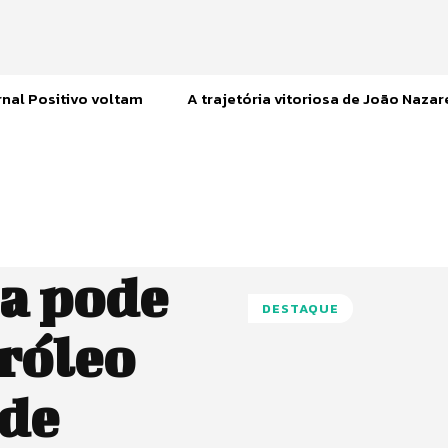
nal Positivo voltam
A trajetória vitoriosa de João Naza
a pode
DESTAQUE
tróleo
 de