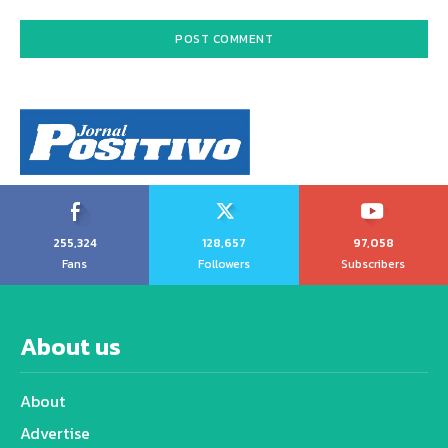
255,324
128,657
97,058
Fans
Followers
Subscribers
About us
About
Advertise