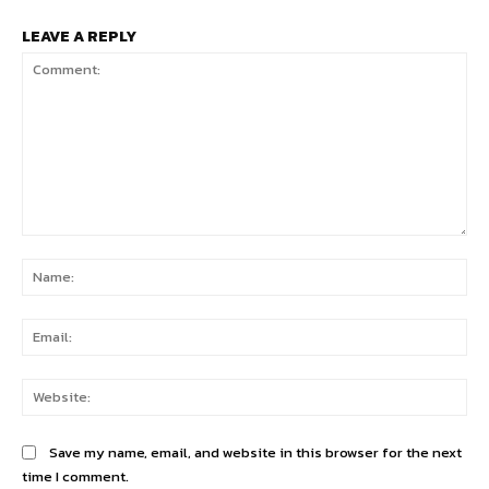
LEAVE A REPLY
Comment:
Na
Ema
Web
Save my name, email, and website in this browser for the next
time I comment.