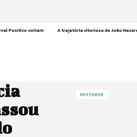
nal Positivo voltam
A trajetória vitoriosa de João Naza
cia
DESTAQUE
assou
do