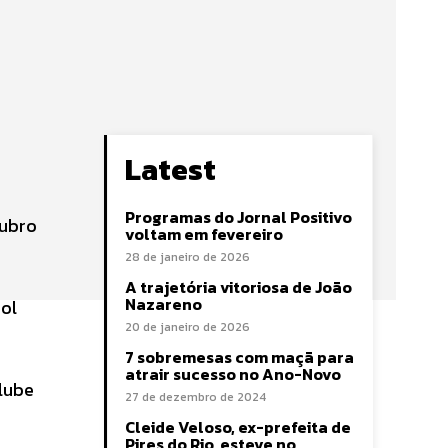
Latest
Programas do Jornal Positivo
rubro
voltam em fevereiro
28 de janeiro de 2026
A trajetória vitoriosa de João
Nazareno
bol
20 de janeiro de 2026
7 sobremesas com maçã para
atrair sucesso no Ano-Novo
lube
27 de dezembro de 2024
Cleide Veloso, ex-prefeita de
Pires do Rio, esteve no