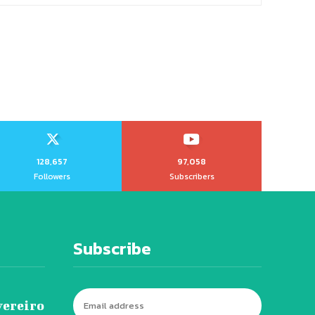
128,657
97,058
Followers
Subscribers
Subscribe
vereiro