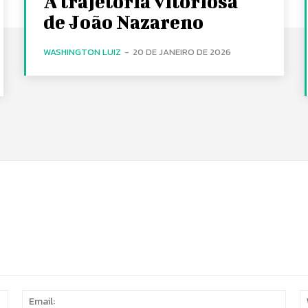
A trajetória vitoriosa
de João Nazareno
WASHINGTON LUIZ
-
20 DE JANEIRO DE 2026
Name:
Email