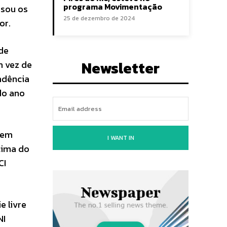
programa Movimentação
isou os
25 de dezembro de 2024
or.
 de
Newsletter
m vez de
ndência
do ano
% em
I WANT IN
cima do
CI
e livre
NI