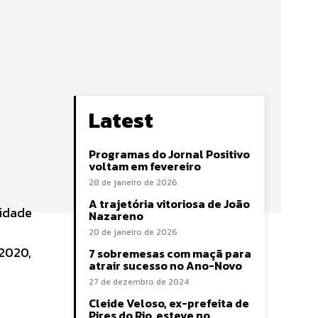
Latest
Programas do Jornal Positivo
voltam em fevereiro
28 de janeiro de 2026
A trajetória vitoriosa de João
cidade
Nazareno
20 de janeiro de 2026
 2020,
7 sobremesas com maçã para
atrair sucesso no Ano-Novo
27 de dezembro de 2024
Cleide Veloso, ex-prefeita de
Pires do Rio, esteve no