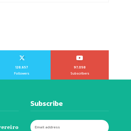
128,657
97,058
Followers
Subscribers
Subscribe
vereiro