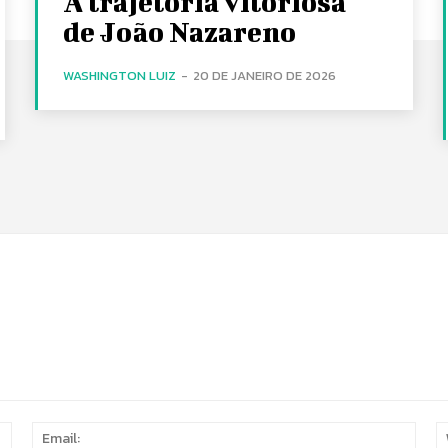
A trajetória vitoriosa
de João Nazareno
WASHINGTON LUIZ
-
20 DE JANEIRO DE 2026
Name:
Email