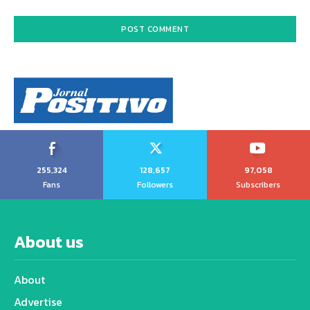
255,324
128,657
97,058
Fans
Followers
Subscribers
About us
About
Advertise