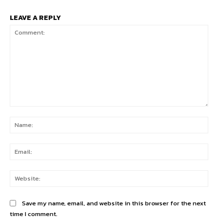
LEAVE A REPLY
Comment:
Na
Ema
Web
Save my name, email, and website in this browser for the next
time I comment.